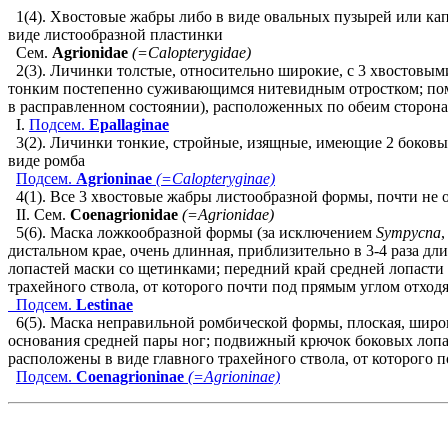
1(4). Хвостовые жабры либо в виде овальных пузырей или кап
виде листообразной пластинки
Сем.
Agrionidae
(=Calopterygidae)
2(3). Личинки толстые, относительно широкие, с 3 хвостовы
тонким постепенно суживающимся нитевидным отростком; пом
в расправленном состоянии), расположенных по обеим сторонам
I.
Подсем.
Epallaginae
3(2). Личинки тонкие, стройные, изящные, имеющие 2 боковые
виде ромба
Подсем.
Agrioninae
(=Calopteryginae)
4(1). Все 3 хвостовые жабры листообразной формы, почти не 
II. Сем.
Coenagrionidae
(=Agrionidae)
5(6). Маска ложкообразной формы (за исключением
Sympycna
,
дистальном крае, очень длинная, приблизительно в 3-4 раза д
лопастей маски со щетинками; передний край средней лопасти
трахейного ствола, от которого почти под прямым углом отходя
Подсем.
Lestinae
6(5). Маска неправильной ромбической формы, плоская, широк
основания средней пары ног; подвижный крючок боковых лопас
расположены в виде главного трахейного ствола, от которого
Подсем.
Coenagrioninae
(=Agrioninae)