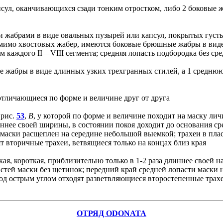
сул, оканчивающихся сзади тонким отростком, либо 2 боковые ж
ми жабрами в виде овальных пузырей или капсул, покрытых гус
имо хвостовых жабер, имеются боковые брюшные жабры в виде 
 каждого II—VIII сегмента; средняя лопасть подбородка без ср
 жабры в виде длинных узких трехгранных стилей, а 1 среднюю
отличающиеся по форме и величине друг от друга
 рис.
53
,
В
, у которой по форме и величине походит на маску лич
линнее своей ширины, в состоянии покоя доходит до основания 
 маски расщеплен на середине небольшой выемкой; трахеи в пла
т вторичные трахеи, ветвящиеся только на концах близ края
ая, короткая, приблизительно только в 1-2 раза длиннее своей 
тей маски без щетинок; передний край средней лопасти маски 
 под острым углом отходят разветвляющиеся второстепенные тра
ОТРЯД ODONATA