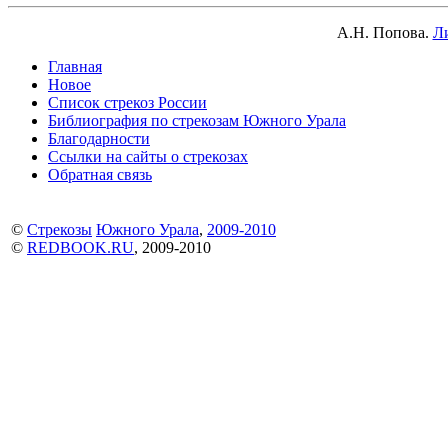
А.Н. Попова.
Ли
Главная
Новое
Список стрекоз России
Библиография по стрекозам Южного Урала
Благодарности
Ссылки на сайты о стрекозах
Обратная связь
©
Стрекозы
Южного Урала
,
2009-2010
©
REDBOOK.RU
, 2009-2010