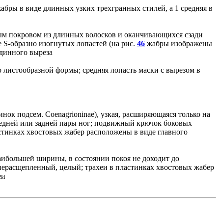
абры в виде длинных узких трехгранных стилей, а 1 средняя в
тым покровом из длинных волосков и оканчивающихся сзади
S-образно изогнутых лопастей (на рис.
46
жабры изображены
единного выреза
 листообразной формы; средняя лопасть маски с вырезом в
инок подсем. Coenagrioninae), узкая, расширяющаяся только на
средней или задней пары ног; подвижный крючок боковых
стинках хвостовых жабер расположены в виде главного
наибольшей ширины, в состоянии покоя не доходит до
нерасщепленный, целый; трахеи в пластинках хвостовых жабер
хеи