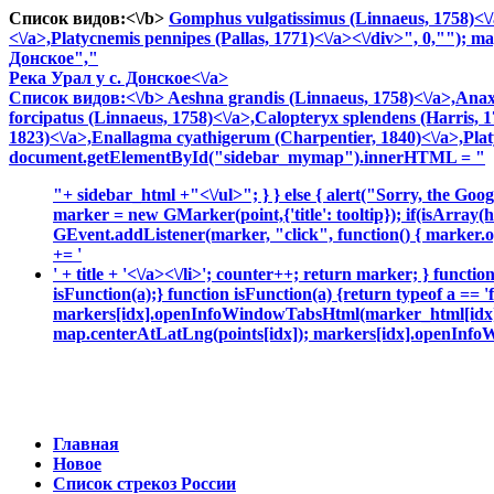
Список видов:<\/b>
Gomphus vulgatissimus (Linnaeus, 1758)<\/
<\/a>,
Platycnemis pennipes (Pallas, 1771)<\/a><\/div>", 0,"");
Донское","
Река Урал у с. Донское<\/a>
Список видов:<\/b>
Aeshna grandis (Linnaeus, 1758)<\/a>,
Anax 
forcipatus (Linnaeus, 1758)<\/a>,
Calopteryx splendens (Harris, 1
1823)<\/a>,
Enallagma cyathigerum (Charpentier, 1840)<\/a>,
Pla
document.getElementById("sidebar_mymap").innerHTML = "
"+ sidebar_html +"<\/ul>"; } } else { alert("Sorry, the Googl
marker = new GMarker(point,{'title': tooltip}); if(isArray
GEvent.addListener(marker, "click", function() { marker.
+= '
' + title + '<\/a><\/li>'; counter++; return marker; } funct
isFunction(a);} function isFunction(a) {return typeof a == '
markers[idx].openInfoWindowTabsHtml(marker_html[idx]);
map.centerAtLatLng(points[idx]); markers[idx].openInfoW
Главная
Новое
Список стрекоз России