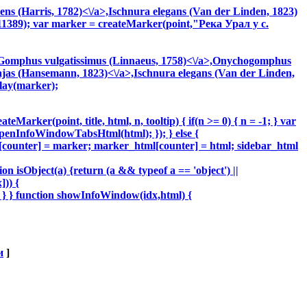
ns (Harris, 1782)<\/a>,
Ischnura elegans (Van der Linden, 1823)
11389); var marker = createMarker(point,"Река Урал у с.
Gomphus vulgatissimus (Linnaeus, 1758)<\/a>,
Onychogomphus
as (Hansemann, 1823)<\/a>,
Ischnura elegans (Van der Linden,
rlay(marker);
Marker(point, title, html, n, tooltip) { if(n >= 0) { n = -1; } var
.openInfoWindowTabsHtml(html); }); } else {
s[counter] = marker; marker_html[counter] = html; sidebar_html
on isObject(a) {return (a && typeof a == 'object') ||
])) {
} } function showInfoWindow(idx,html) {
и
]