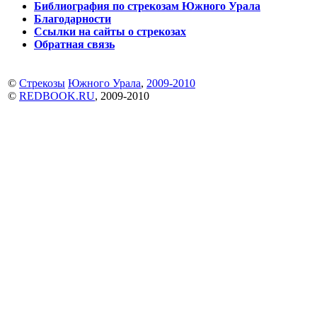
Библиография по стрекозам Южного Урала
Благодарности
Ссылки на сайты о стрекозах
Обратная связь
©
Стрекозы
Южного Урала
,
2009-2010
©
REDBOOK.RU
, 2009-2010