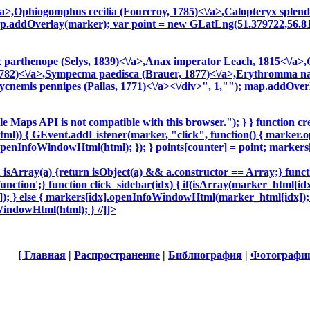
a>,
Ophiogomphus cecilia (Fourcroy, 1785)<\/a>,
Calopteryx splende
 map.addOverlay(marker); var point = new GLatLng(51.379722,56.8
parthenope (Selys, 1839)<\/a>,
Anax imperator Leach, 1815<\/a>,
782)<\/a>,
Sympecma paedisca (Brauer, 1877)<\/a>,
Erythromma naj
tycnemis pennipes (Pallas, 1771)<\/a><\/div>", 1,""); map.addOve
e Maps API is not compatible with this browser."); } } function create
(html)) { GEvent.addListener(marker, "click", function() { marker
openInfoWindowHtml(html); }); } points[counter] = point; marker
ion isArray(a) {return isObject(a) && a.constructor == Array;} functi
function';} function click_sidebar(idx) { if(isArray(marker_html[idx
 } else { markers[idx].openInfoWindowHtml(marker_html[idx]); 
indowHtml(html); } //]]>
[
Главная
|
Распространение
|
Библиография
|
Фотографи