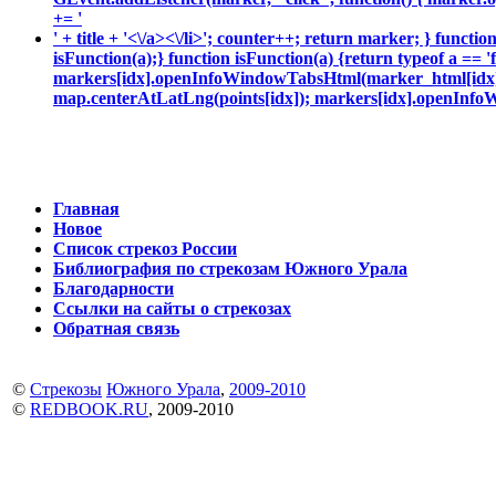
+= '
' + title + '<\/a><\/li>'; counter++; return marker; } funct
isFunction(a);} function isFunction(a) {return typeof a == '
markers[idx].openInfoWindowTabsHtml(marker_html[idx]);
map.centerAtLatLng(points[idx]); markers[idx].openInfoW
Главная
Новое
Список стрекоз России
Библиография по стрекозам Южного Урала
Благодарности
Ссылки на сайты о стрекозах
Обратная связь
©
Стрекозы
Южного Урала
,
2009-2010
©
REDBOOK.RU
, 2009-2010