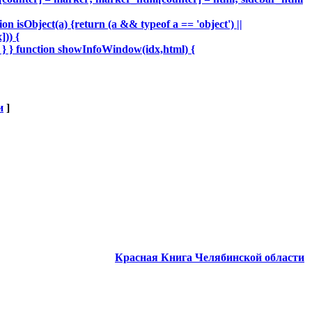
on isObject(a) {return (a && typeof a == 'object') ||
])) {
} } function showInfoWindow(idx,html) {
и
]
Красная Книга Челябинской области