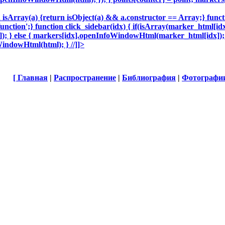
ion isArray(a) {return isObject(a) && a.constructor == Array;} functi
function';} function click_sidebar(idx) { if(isArray(marker_html[idx
 } else { markers[idx].openInfoWindowHtml(marker_html[idx]); 
indowHtml(html); } //]]>
[
Главная
|
Распространение
|
Библиография
|
Фотографи