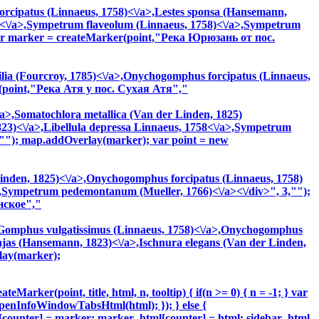
cipatus (Linnaeus, 1758)<\/a>,
Lestes sponsa (Hansemann,
<\/a>,
Sympetrum flaveolum (Linnaeus, 1758)<\/a>,
Sympetrum
var marker = createMarker(point,"Река Юрюзань от пос.
ia (Fourcroy, 1785)<\/a>,
Onychogomphus forcipatus (Linnaeus,
r(point,"Река Атя у пос. Сухая Атя","
a>,
Somatochlora metallica (Van der Linden, 1825)
23)<\/a>,
Libellula depressa Linnaeus, 1758<\/a>,
Sympetrum
""); map.addOverlay(marker); var point = new
inden, 1825)<\/a>,
Onychogomphus forcipatus (Linnaeus, 1758)
,
Sympetrum pedemontanum (Mueller, 1766)<\/a><\/div>", 3,"");
нское","
Gomphus vulgatissimus (Linnaeus, 1758)<\/a>,
Onychogomphus
as (Hansemann, 1823)<\/a>,
Ischnura elegans (Van der Linden,
rlay(marker);
Marker(point, title, html, n, tooltip) { if(n >= 0) { n = -1; } var
.openInfoWindowTabsHtml(html); }); } else {
s[counter] = marker; marker_html[counter] = html; sidebar_html