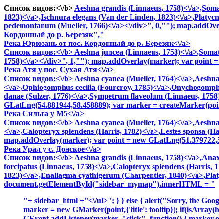
Список видов:<\/b>
Aeshna grandis (Linnaeus, 1758)<\/a>,
Soma
1823)<\/a>,
Ischnura elegans (Van der Linden, 1823)<\/a>,
Platycn
pedemontanum (Mueller, 1766)<\/a><\/div>", 0,""); map.addOv
Кордонный до р. Березяк","
Река Юрюзань от пос. Кордонный до р. Березяк<\/a>
Список видов:<\/b>
Aeshna juncea (Linnaeus, 1758)<\/a>,
Somat
1758)<\/a><\/div>", 1,""); map.addOverlay(marker); var point
Река Атя у пос. Сухая Атя<\/a>
Список видов:<\/b>
Aeshna cyanea (Mueller, 1764)<\/a>,
Aeshna 
<\/a>,
Ophiogomphus cecilia (Fourcroy, 1785)<\/a>,
Onychogomphus
danae (Sulzer, 1776)<\/a>,
Sympetrum flaveolum (Linnaeus, 1758)
GLatLng(54.881944,58.458889); var marker = createMarker(po
Река Сильга у М5<\/a>
Список видов:<\/b>
Aeshna cyanea (Mueller, 1764)<\/a>,
Aeshna 
<\/a>,
Calopteryx splendens (Harris, 1782)<\/a>,
Lestes sponsa (H
map.addOverlay(marker); var point = new GLatLng(51.379722,5
Река Урал у с. Донское<\/a>
Список видов:<\/b>
Aeshna grandis (Linnaeus, 1758)<\/a>,
Anax 
forcipatus (Linnaeus, 1758)<\/a>,
Calopteryx splendens (Harris, 1
1823)<\/a>,
Enallagma cyathigerum (Charpentier, 1840)<\/a>,
Pla
document.getElementById("sidebar_mymap").innerHTML = "
"+ sidebar_html +"<\/ul>"; } } else { alert("Sorry, the Googl
marker = new GMarker(point,{'title': tooltip}); if(isArray
GEvent.addListener(marker, "click", function() { marker.