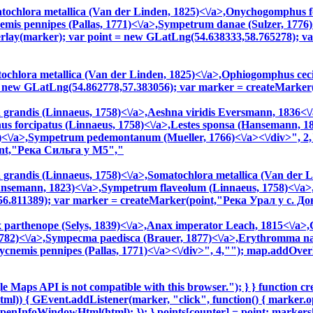
tochlora metallica (Van der Linden, 1825)<\/a>,
Onychogomphus for
emis pennipes (Pallas, 1771)<\/a>,
Sympetrum danae (Sulzer, 1776)
erlay(marker); var point = new GLatLng(54.638333,58.765278); 
ochlora metallica (Van der Linden, 1825)<\/a>,
Ophiogomphus cecil
 = new GLatLng(54.862778,57.383056); var marker = createMarke
grandis (Linnaeus, 1758)<\/a>,
Aeshna viridis Eversmann, 1836<\/
 forcipatus (Linnaeus, 1758)<\/a>,
Lestes sponsa (Hansemann, 18
<\/a>,
Sympetrum pedemontanum (Mueller, 1766)<\/a><\/div>", 2,
int,"Река Сильга у М5","
grandis (Linnaeus, 1758)<\/a>,
Somatochlora metallica (Van der L
ansemann, 1823)<\/a>,
Sympetrum flaveolum (Linnaeus, 1758)<\/a>
6.811389); var marker = createMarker(point,"Река Урал у с. До
parthenope (Selys, 1839)<\/a>,
Anax imperator Leach, 1815<\/a>,
782)<\/a>,
Sympecma paedisca (Brauer, 1877)<\/a>,
Erythromma naj
tycnemis pennipes (Pallas, 1771)<\/a><\/div>", 4,""); map.addOve
e Maps API is not compatible with this browser."); } } function create
(html)) { GEvent.addListener(marker, "click", function() { marker
openInfoWindowHtml(html); }); } points[counter] = point; marker