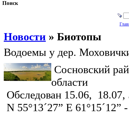
Поиск
Глав
Новости
» Биотопы
Водоемы у дер. Моховичк
Сосновский рай
области
Обследован 15.06, 18.07, 
N 55°13´27” E 61°15´12” -