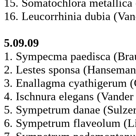
15. Somatochlora metallica
16. Leucorrhinia dubia (Va
5.09.09
1. Sympecma paedisca (Brau
2. Lestes sponsa (Hanseman
3. Enallagma cyathigerum (
4. Ischnura elegans (Vander
5. Sympetrum danae (Sulzer
6. Sympetrum flaveolum (L