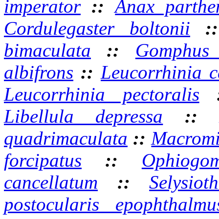
imperator
::
Anax parthe
Cordulegaster boltonii
:
bimaculata
::
Gomphus v
albifrons
::
Leucorrhinia c
Leucorrhinia pectoralis
Libellula depressa
:
quadrimaculata
::
Macromi
forcipatus
::
Ophiogom
cancellatum
::
Selysiot
postocularis epophthalmu