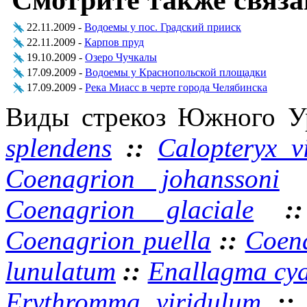
22.11.2009 -
Водоемы у пос. Градский прииск
22.11.2009 -
Карпов пруд
19.10.2009 -
Озеро Чучкалы
17.09.2009 -
Водоемы у Краснопольской площадки
17.09.2009 -
Река Миасс в черте города Челябинска
Виды стрекоз Южного У
splendens
::
Calopteryx v
Coenagrion johanssoni
Coenagrion glaciale
:
Coenagrion puella
::
Coena
lunulatum
::
Enallagma cy
Erythromma viridulum
: