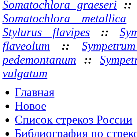
Somatochlora graeseri
:
Somatochlora metallica
Stylurus flavipes
::
Sy
flaveolum
::
Sympetrum
pedemontanum
::
Sympet
vulgatum
Главная
Новое
Список стрекоз России
Библиография по стре