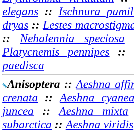
elegans
::
Ischnura pumil
dryas
::
Lestes macrostigm
::
Nehalennia speciosa
Platycnemis pennipes
::
paedisca
Anisoptera
::
Aeshna affi
crenata
::
Aeshna cyane
juncea
::
Aeshna mixta
subarctica
::
Aeshna viridis