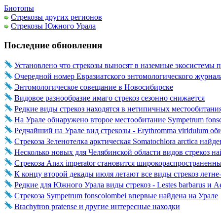
Биотопы
Стрекозы других регионов
Стрекозы Южного Урала
Последние обновления
Установлено что стрекозы выносят в наземные экосистем
Очередной номер Евразиатского энтомологического журна
Энтомологическое совещание в Новосибирске
Видовое разнообразие имаго стрекоз сезонно снижается
Редкие виды стрекоз находятся в нетипичных местообитания
На Урале обнаружено второе местообитание Sympetrum fons
Редчайший на Урале вид стрекозы - Erythromma viridulum об
Стрекоза Зеленотелка арктическая Somatochlora arctica найд
Несколько новых для Челябинской области видов стрекоз н
Стрекоза Anax imperator становится широкораспространен
К концу второй декады июля летают все виды стрекоз летн
Редкие для Южного Урала виды стрекоз - Lestes barbarus и A
Стрекоза Sympetrum fonscolombei впервые найдена на Урале
Brachytron pratense и другие интересные находки