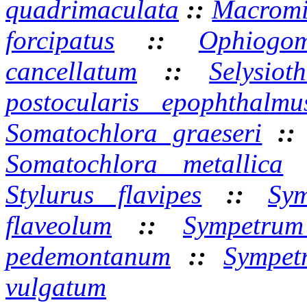
quadrimaculata
::
Macromi
forcipatus
::
Ophiogom
cancellatum
::
Selysiot
postocularis epophthalmu
Somatochlora graeseri
:
Somatochlora metallica
Stylurus flavipes
::
Sy
flaveolum
::
Sympetrum
pedemontanum
::
Sympet
vulgatum