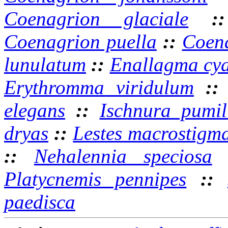
Coenagrion glaciale
:
Coenagrion puella
::
Coena
lunulatum
::
Enallagma cy
Erythromma viridulum
:
elegans
::
Ischnura pumil
dryas
::
Lestes macrostigm
::
Nehalennia speciosa
Platycnemis pennipes
::
paedisca