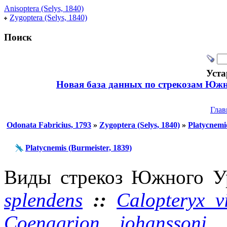
Anisoptera (Selys, 1840)
Zygoptera (Selys, 1840)
Поиск
Уста
Новая база данных по стрекозам Южн
Глав
Odonata Fabricius, 1793
»
Zygoptera (Selys, 1840)
»
Platycnemid
Platycnemis (Burmeister, 1839)
Виды стрекоз Южного У
splendens
::
Calopteryx v
Coenagrion johanssoni