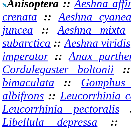
Anisoptera
::
Aeshna affi
crenata
::
Aeshna cyane
juncea
::
Aeshna mixta
subarctica
::
Aeshna viridis
imperator
::
Anax parthe
Cordulegaster boltonii
:
bimaculata
::
Gomphus v
albifrons
::
Leucorrhinia c
Leucorrhinia pectoralis
Libellula depressa
: