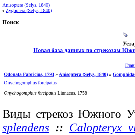
Anisoptera (Selys, 1840)
Zygoptera (Selys, 1840)
Поиск
Уста
Новая база данных по стрекозам Южн
Глав
Odonata Fabricius, 1793
»
Anisoptera (Selys, 1840)
»
Gomphidae
Onychogomphus forcipatus
Onychogomphus forcipatus
Linnaeus, 1758
Виды стрекоз Южного У
splendens
::
Calopteryx v