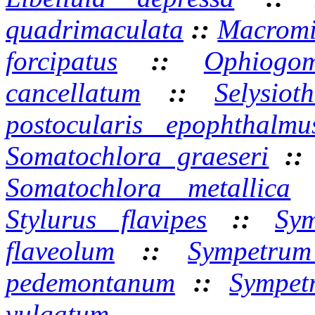
quadrimaculata
::
Macromi
forcipatus
::
Ophiogom
cancellatum
::
Selysiot
postocularis epophthalmu
Somatochlora graeseri
:
Somatochlora metallica
Stylurus flavipes
::
Sy
flaveolum
::
Sympetrum
pedemontanum
::
Sympet
vulgatum