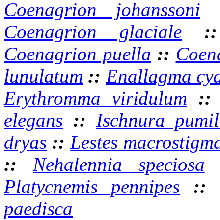
Coenagrion johanssoni
Coenagrion glaciale
:
Coenagrion puella
::
Coena
lunulatum
::
Enallagma cy
Erythromma viridulum
:
elegans
::
Ischnura pumil
dryas
::
Lestes macrostigm
::
Nehalennia speciosa
Platycnemis pennipes
::
paedisca