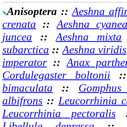
Anisoptera
::
Aeshna affi
crenata
::
Aeshna cyane
juncea
::
Aeshna mixta
subarctica
::
Aeshna viridis
imperator
::
Anax parthe
Cordulegaster boltonii
:
bimaculata
::
Gomphus v
albifrons
::
Leucorrhinia c
Leucorrhinia pectoralis
Libellula depressa
: