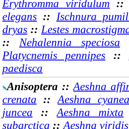
Erythromma viridulum
:
elegans
::
Ischnura pumil
dryas
::
Lestes macrostigm
::
Nehalennia speciosa
Platycnemis pennipes
::
paedisca
Anisoptera
::
Aeshna affi
crenata
::
Aeshna cyane
juncea
::
Aeshna mixta
subarctica
::
Aeshna viridis