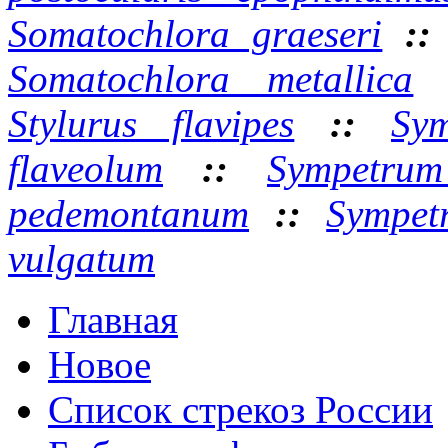
Somatochlora graeseri
:
Somatochlora metallica
Stylurus flavipes
::
Sy
flaveolum
::
Sympetrum
pedemontanum
::
Sympet
vulgatum
Главная
Новое
Список стрекоз России