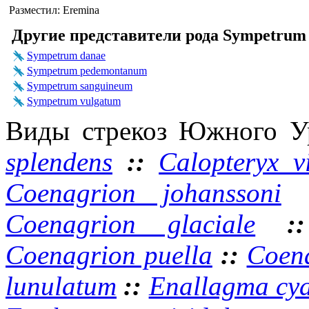
Разместил: Eremina
Другие представители рода Sympetrum
Sympetrum danae
Sympetrum pedemontanum
Sympetrum sanguineum
Sympetrum vulgatum
Виды стрекоз Южного У
splendens
::
Calopteryx v
Coenagrion johanssoni
Coenagrion glaciale
:
Coenagrion puella
::
Coena
lunulatum
::
Enallagma cy