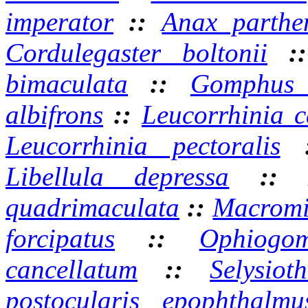
imperator
::
Anax parthe
Cordulegaster boltonii
:
bimaculata
::
Gomphus v
albifrons
::
Leucorrhinia c
Leucorrhinia pectoralis
Libellula depressa
:
quadrimaculata
::
Macromi
forcipatus
::
Ophiogom
cancellatum
::
Selysiot
postocularis epophthalmu