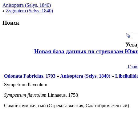
Anisoptera (Selys, 1840)
Zygoptera (Selys, 1840)
Поиск
Уста
Новая база данных по стрекозам Южн
Глав
Odonata Fabricius, 1793
»
Anisoptera (Selys, 1840)
»
Libellullid
Sympetrum flaveolum
Sympetrum flaveolum
Linnaeus, 1758
Симпетрум желтый (Стрекоза желтая, Сжатобрюх желтый)