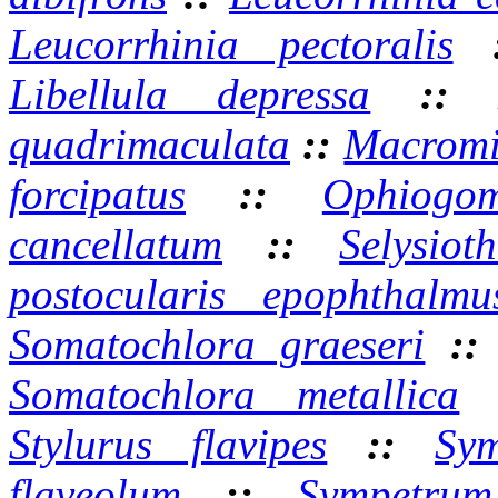
Leucorrhinia pectoralis
Libellula depressa
:
quadrimaculata
::
Macromi
forcipatus
::
Ophiogom
cancellatum
::
Selysiot
postocularis epophthalmu
Somatochlora graeseri
:
Somatochlora metallica
Stylurus flavipes
::
Sy
flaveolum
::
Sympetrum