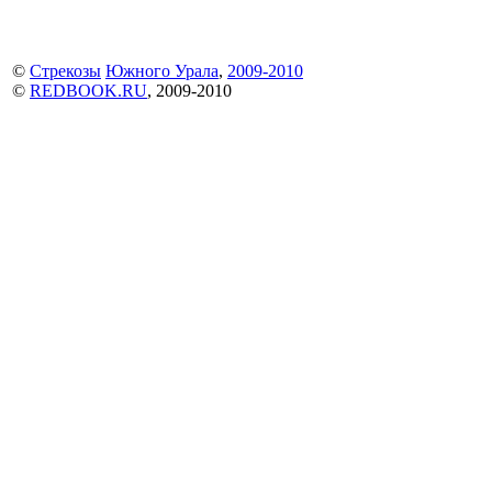
©
Стрекозы
Южного Урала
,
2009-2010
©
REDBOOK.RU
, 2009-2010