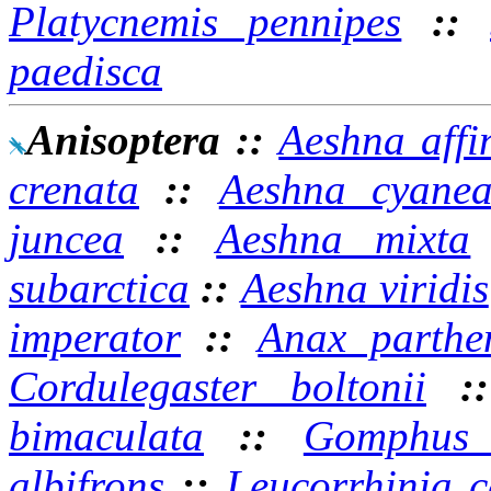
Platycnemis pennipes
::
paedisca
Anisoptera
::
Aeshna affi
crenata
::
Aeshna cyane
juncea
::
Aeshna mixta
subarctica
::
Aeshna viridis
imperator
::
Anax parthe
Cordulegaster boltonii
:
bimaculata
::
Gomphus v
albifrons
::
Leucorrhinia c