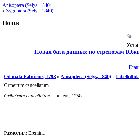
Anisoptera (Selys, 1840)
Zygoptera (Selys, 1840)
Поиск
Уста
Новая база данных по стрекозам Южн
Глав
Odonata Fabricius, 1793
»
Anisoptera (Selys, 1840)
»
Libellullid
Orthetrum cancellatum
Orthetrum cancellatum
Linnaeus, 1758
Разместил: Eremina