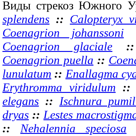
Виды стрекоз Южного У
splendens
::
Calopteryx v
Coenagrion johanssoni
Coenagrion glaciale
:
Coenagrion puella
::
Coena
lunulatum
::
Enallagma cy
Erythromma viridulum
:
elegans
::
Ischnura pumil
dryas
::
Lestes macrostigm
::
Nehalennia speciosa