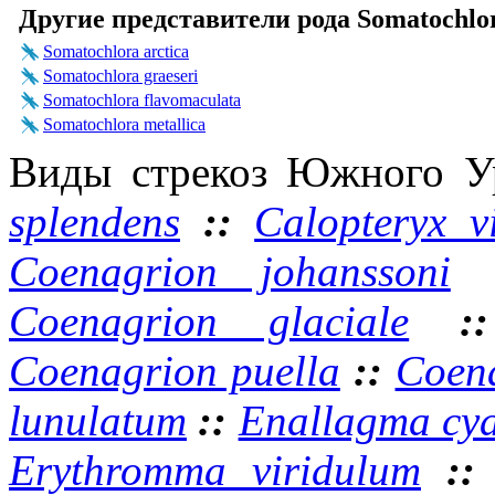
Другие представители рода Somatochlora
Somatochlora arctica
Somatochlora graeseri
Somatochlora flavomaculata
Somatochlora metallica
Виды стрекоз Южного У
splendens
::
Calopteryx v
Coenagrion johanssoni
Coenagrion glaciale
:
Coenagrion puella
::
Coena
lunulatum
::
Enallagma cy
Erythromma viridulum
: