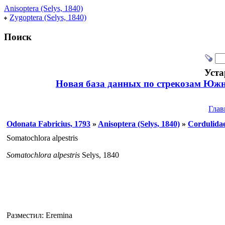
Anisoptera (Selys, 1840)
Zygoptera (Selys, 1840)
Поиск
Уста
Новая база данных по стрекозам Южн
Глав
Odonata Fabricius, 1793
»
Anisoptera (Selys, 1840)
»
Cordulidae
Somatochlora alpestris
Somatochlora alpestris
Selys, 1840
Разместил: Eremina