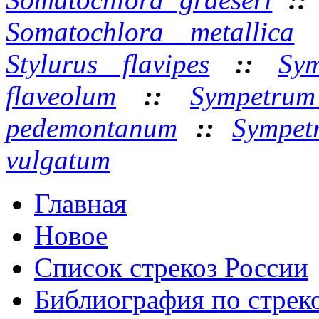
Somatochlora metallica
Stylurus flavipes
::
Sy
flaveolum
::
Sympetrum
pedemontanum
::
Sympet
vulgatum
Главная
Новое
Список стрекоз России
Библиография по стре