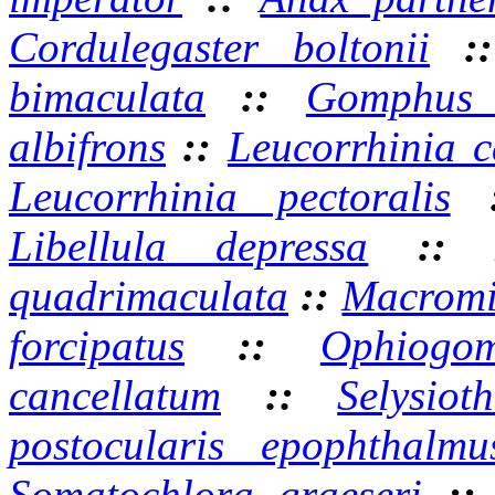
Cordulegaster boltonii
:
bimaculata
::
Gomphus v
albifrons
::
Leucorrhinia c
Leucorrhinia pectoralis
Libellula depressa
:
quadrimaculata
::
Macromi
forcipatus
::
Ophiogom
cancellatum
::
Selysiot
postocularis epophthalmu
Somatochlora graeseri
: