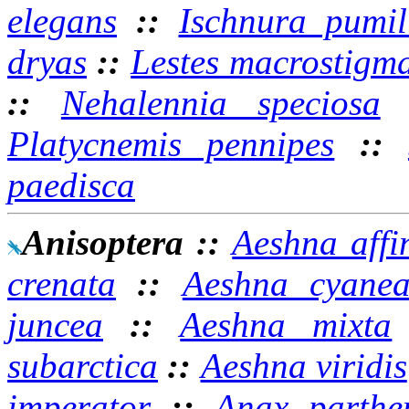
elegans
::
Ischnura pumil
dryas
::
Lestes macrostigm
::
Nehalennia speciosa
Platycnemis pennipes
::
paedisca
Anisoptera
::
Aeshna affi
crenata
::
Aeshna cyane
juncea
::
Aeshna mixta
subarctica
::
Aeshna viridis
imperator
::
Anax parthe