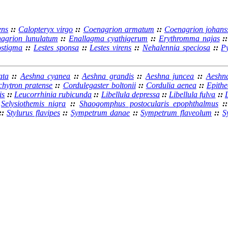
ens
::
Calopteryx virgo
::
Coenagrion armatum
::
Coenagrion johans
agrion lunulatum
::
Enallagma cyathigerum
::
Erythromma najas
:
ostigma
::
Lestes sponsa
::
Lestes virens
::
Nehalennia speciosa
::
P
ata
::
Aeshna cyanea
::
Aeshna grandis
::
Aeshna juncea
::
Aeshn
chytron pratense
::
Cordulegaster boltonii
::
Cordulia aenea
::
Epithe
is
::
Leucorrhinia rubicunda
::
Libellula depressa
::
Libellula fulva
::
:
Selysiothemis nigra
::
Shaogomphus postocularis epophthalmus
:
::
Stylurus flavipes
::
Sympetrum danae
::
Sympetrum flaveolum
::
S