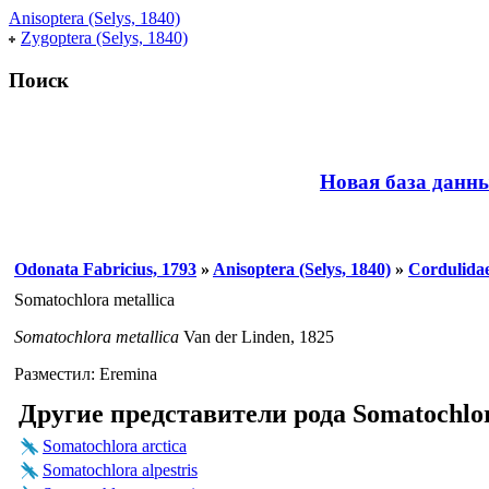
Anisoptera (Selys, 1840)
Zygoptera (Selys, 1840)
Поиск
Новая база данн
Odonata Fabricius, 1793
»
Anisoptera (Selys, 1840)
»
Cordulidae
Somatochlora metallica
Somatochlora metallica
Van der Linden, 1825
Разместил: Eremina
Другие представители рода Somatochlora
Somatochlora arctica
Somatochlora alpestris