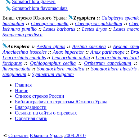
Somatochlora graeseri
Somatochlora flavomaculata
Виды стрекоз Южного Урала:
Zygoptera
::
Calopteryx splend
hastulatum
::
Coenagrion puella
::
Coenagrion pulchellum
::
Coen
Ischnura pumilio
::
Lestes barbarus
::
Lestes dryas
::
Lestes macr
Sympecma paedisca
Anisoptera
::
Aeshna affinis
::
Aeshna caerulea
::
Aeshna cren
Anaciaeshna isosceles
::
Anax imperator
::
Anax parthenope
::
Bra
Leucorrhinia caudalis
::
Leucorrhinia dubia
::
Leucorrhinia pectoral
forcipatus
::
Ophiogomphus cecilia
::
Orthetrum cancellatum
:
flavomaculata
::
Somatochlora metallica
::
Somatochlora alpestris
sanguineum
::
Sympetrum vulgatum
Главная
Новое
Список стрекоз России
Библиография по стрекозам Южного Урала
Благодарности
Ссылки на сайты о стрекозах
Обратная связь
©
Стрекозы
Южного Урала
,
2009-2010